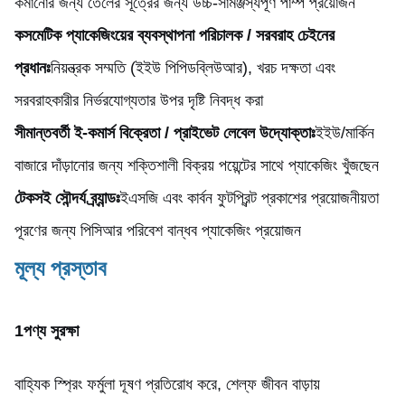
কমানোর জন্য তেলের সূত্রের জন্য উচ্চ-সামঞ্জস্যপূর্ণ পাম্প প্রয়োজন
কসমেটিক প্যাকেজিংয়ের ব্যবস্থাপনা পরিচালক / সরবরাহ চেইনের
প্রধানঃ
নিয়ন্ত্রক সম্মতি (ইইউ পিপিডব্লিউআর), খরচ দক্ষতা এবং
সরবরাহকারীর নির্ভরযোগ্যতার উপর দৃষ্টি নিবদ্ধ করা
সীমান্তবর্তী ই-কমার্স বিক্রেতা / প্রাইভেট লেবেল উদ্যোক্তাঃ
ইইউ/মার্কিন
বাজারে দাঁড়ানোর জন্য শক্তিশালী বিক্রয় পয়েন্টের সাথে প্যাকেজিং খুঁজছেন
টেকসই সৌন্দর্য ব্র্যান্ডঃ
ইএসজি এবং কার্বন ফুটপ্রিন্ট প্রকাশের প্রয়োজনীয়তা
পূরণের জন্য পিসিআর পরিবেশ বান্ধব প্যাকেজিং প্রয়োজন
মূল্য প্রস্তাব
1পণ্য সুরক্ষা
বাহ্যিক স্প্রিং ফর্মুলা দূষণ প্রতিরোধ করে, শেল্ফ জীবন বাড়ায়