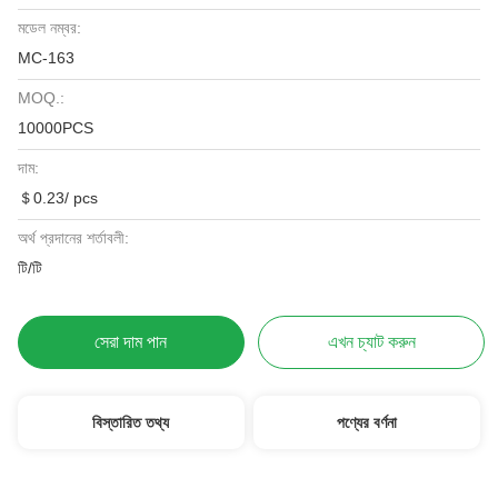
মডেল নম্বর:
MC-163
MOQ.:
10000PCS
দাম:
＄0.23/ pcs
অর্থ প্রদানের শর্তাবলী:
টি/টি
সেরা দাম পান
এখন চ্যাট করুন
বিস্তারিত তথ্য
পণ্যের বর্ণনা