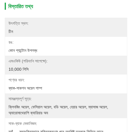
বিস্তারিত তথ্য
উৎপত্তি স্থল:
চীন
রঙ:
কোন প্যান্টোন উপলব্ধ
এমওকিউ (পরিবর্তন সাপেক্ষে):
10,000 পিসি
পণ্যের ধরন:
ব্যাক-সাকশন অয়েল পাম্প
সামঞ্জস্যপূর্ণ সূত্র:
ক্লিনজিং অয়েল, ফেসিয়াল অয়েল, বডি অয়েল, হেয়ার অয়েল, ম্যাসাজ অয়েল, 
অ্যারোমাথেরাপি ক্যারিয়ার অয
সাক-ব্যাক মেকানিজম:
হ্যাঁ — স্বয়ংক্রিয়ভাবে সক্রিয়করণের পরে অবশিষ্ট তরলকে ফিরিয়ে আনে