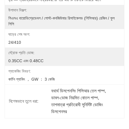
উপাদান বিকল্প:
পিএলএ বায়োডিগ্রেডেবল / পোস্ট-কনজিউমার রিসাইকেলড (পিসিআর) রেজিন / ফুল 
পিপি
ঘাড়ের শেষ অংশ:
24/410
স্ট্রোক প্রতি ডোজ:
0.35CC এবং 0.48CC
প্যাকেজিং বিবরণ:
কার্টন প্যাকিং ， GW ： 3 কেজি
যথার্থ ডিসপেনসিং পিসিআর তেল পাম্প
, 
ডাবল-ডোজ নিয়মিত বোতল পাম্প
, 
বিশেষভাবে তুলে ধরা:
তাপমাত্রা প্রতিরোধী সুনির্দিষ্ট ডোজিং 
ডিসপেনসর