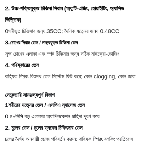
2. উচ্চ-শক্তিযুক্ত চিকিত্সা সিরাম (অ্যান্টি-এজিং, হোয়াইটিং, অ্যাসিড
ভিত্তিক)
0ঘনীভূত চিকিত্সার জন্য.35CC; দৈনিক যত্নের জন্য 0.48CC
3.
চোখের সিরাম তেল / লক্ষ্যযুক্ত চিকিত্সা তেল
সূক্ষ্ম চোখের এলাকা এবং স্পট চিকিত্সার জন্য সঠিক মাইক্রো-ডোজিং
4. পরিষ্কারের তেল
বাহ্যিক স্প্রিং বিশুদ্ধ তেল সিস্টেম ফিট করে; কোন clogging, কোন জারা
সেকেন্ডারি সামঞ্জস্যপূর্ণ বিভাগ
1শরীরের যত্নের তেল / এসপিএ ম্যাসেজ তেল
0.৪৮সিসি বড় এলাকার অ্যাপ্লিকেশন চাহিদা পূরণ করে
2. চুলের তেল / চুলের ত্বকের চিকিৎসার তেল
চুলের দৈর্ঘ্য অনুযায়ী ডোজ পরিবর্তন করুন; বাহ্যিক স্প্রিং ব্লকিং প্রতিরোধ