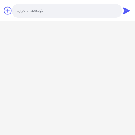
কাস্টমাইজড কালার প্লাস্টিক ট্রিটমেন্ট
পুনর্ব্যবহারযোগ্য প্লাস্টিকের
পাম্প পিপি স্ক্রু কসমেটিক পাম্প
18/410 কসমেটিক লশন পাম্প শিশু
18/410 (MC-125)
প্রতিরোধী (MC-121)
Photo
এখন চ্যাট করুন
এখন চ্যাট করুন
Video Call
Audio Call