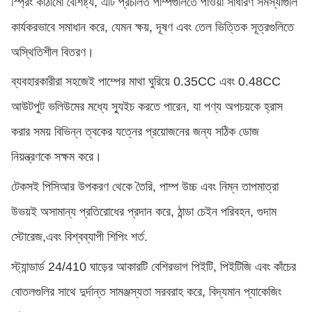
স্প্রিং কাঠামো বৈশিষ্ট্য, এটি প্রচলিত পাম্পগুলিতে পাওয়া সাধারণ সমস্যাগুলি
কার্যকরভাবে সমাধান করে, যেমন ক্ষয়, দূষণ এবং তেল ভিত্তিক সূত্রগুলিতে
অস্থিতিশীল বিতরণ।
ব্যবহারকারীরা সহজেই পাম্পের মাথা ঘুরিয়ে 0.35CC এবং 0.48CC
আউটপুট ভলিউমের মধ্যে স্যুইচ করতে পারেন, যা পণ্য অপচয়কে হ্রাস
করার সময় বিভিন্ন ত্বকের যত্নের প্রয়োজনের জন্য সঠিক ডোজ
নিয়ন্ত্রণকে সক্ষম করে।
টেকসই পিসিআর উপকরণ থেকে তৈরি, পাম্প উচ্চ এবং নিম্ন তাপমাত্রা
উভয়ই অসামান্য প্রতিরোধের প্রদান করে, ঠান্ডা চেইন পরিবহন, গুদাম
স্টোরেজ,এবং বিশ্বব্যাপী শিপিং শর্ত.
স্ট্যান্ডার্ড 24/410 ঘাড়ের আকারটি বেশিরভাগ পিইটি, পিইটিজি এবং কাঁচের
বোতলগুলির সাথে দুর্দান্ত সামঞ্জস্যতা সরবরাহ করে, বিদ্যমান প্যাকেজিং