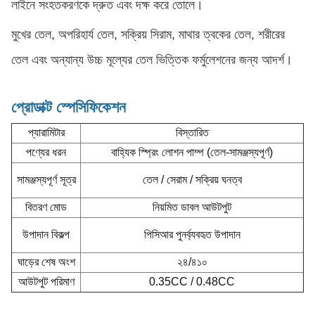
লাইনে সংহতকরণকে দ্রুত এবং দক্ষ করে তোলে।
মুখের তেল, অপরিহার্য তেল, সক্রিয় সিরাম, মাথার ত্বকের তেল, শরীরের
তেল এবং অন্যান্য উচ্চ মূল্যের তেল ভিত্তিক ফর্মুলেশনের জন্য আদর্শ।
প্রোডাক্ট স্পেসিফিকেশন
প্যারামিটার
বিস্তারিত
পণ্যের ধরন
বাহ্যিক স্প্রিং লোশন পাম্প (তেল-সামঞ্জস্যপূর্ণ)
সামঞ্জস্যপূর্ণ সূত্র
তেল / সেরাম / সক্রিয় ঘনত্ব
বিতরণ মোড
নিয়মিত ডাবল আউটপুট
উপাদান বিকল্প
পিসিআর পুনর্ব্যবহৃত উপাদান
ঘাড়ের শেষ অংশ
২৪/৪১০
আউটপুট পরিমাণ
0.35CC / 0.48CC