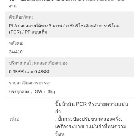
งาน
ตัวเลือกวัสดุ:
PLA ย่อยสลายได้ทางชีวภาพ / เรซินรีไซเคิลหลังการบริโภค 
(PCR) / PP แบบเต็ม
หลังคอ:
24/410
ปริมาณต่อโรคหลอดเลือดสมอง:
0.35ซีซี และ 0.48ซีซี
รายละเอียดการบรรจุ:
บรรจุกล่อง， GW： 3kg
ปั๊มน้ํามัน PCR ที่ระบายความแม่น
ยํา
เน้น:
, 
ปั๊มกระป๋องปรับขนาดสองครั้ง
, 
เครื่องระบายยาแม่นยําที่ทนความ
ร้อน