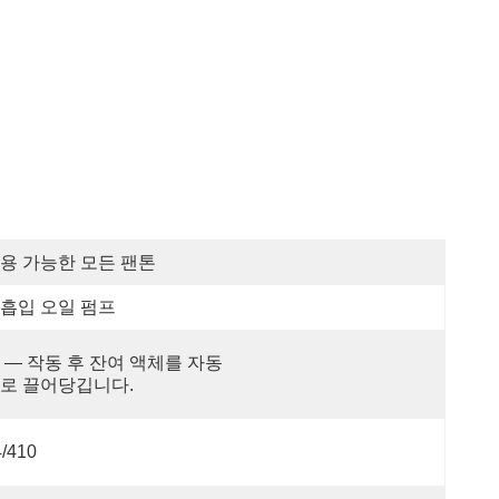
용 가능한 모든 팬톤
흡입 오일 펌프
 — 작동 후 잔여 액체를 자동
로 끌어당깁니다.
4/410