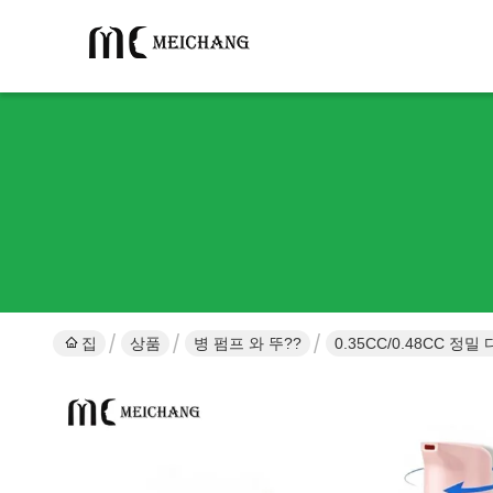
집
상품
병 펌프 와 뚜??
0.35CC/0.48CC 