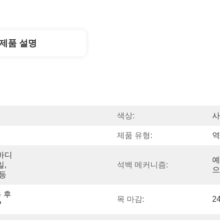
제품 설명
색상:
사
제품 유형:
역
바디 
예
, 
석백 메커니즘:
으
등
 후 
목 마감:
2
P