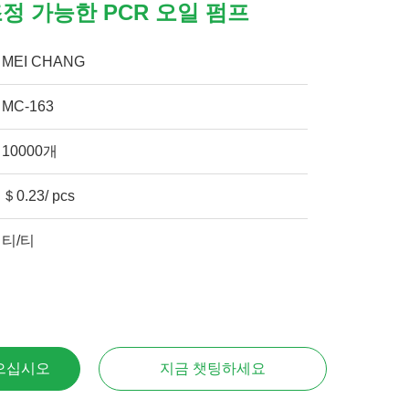
조정 가능한 PCR 오일 펌프
MEI CHANG
MC-163
10000개
＄0.23/ pcs
티/티
으십시오
지금 챗팅하세요