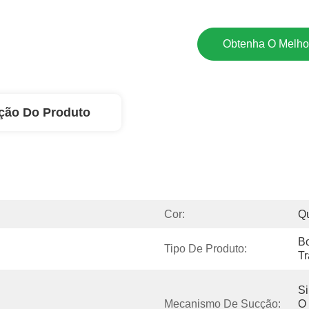
Obtenha O Melho
ção Do Produto
Cor:
Qu
B
Tipo De Produto:
Tr
Si
Mecanismo De Sucção:
O 