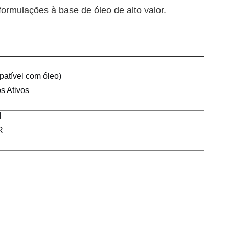
 formulações à base de óleo de alto valor.
atível com óleo)
s Ativos
l
R