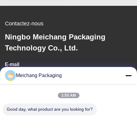
Contactez-nous
Ningbo Meichang Packaging
Technology Co., Ltd.
E-mail
Meichang Packaging
meichang1@mcpackaging.cn
1:55 AM
Notre adresse
Good day, what product are you looking for?
Adresse
Chambre 1808, Bâtiment A, No. 55, Route Yuli, Ville de Yuyao,
Ville de Ningbo, Province du Zhejiang