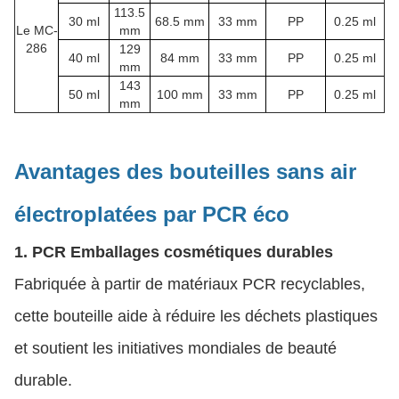
113.5
30 ml
68.5 mm
33 mm
PP
0.25 ml
Le MC-
mm
286
129
40 ml
84 mm
33 mm
PP
0.25 ml
mm
143
50 ml
100 mm
33 mm
PP
0.25 ml
mm
Avantages des bouteilles sans air
électroplatées par PCR éco
1. PCR Emballages cosmétiques durables
Fabriquée à partir de matériaux PCR recyclables,
cette bouteille aide à réduire les déchets plastiques
et soutient les initiatives mondiales de beauté
durable.