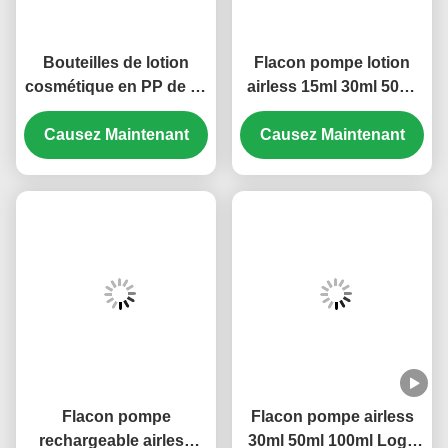
Bouteilles de lotion
Flacon pompe lotion
cosmétique en PP de 15
airless 15ml 30ml 50ml
ml à 50 ml Bouteilles de
80ml 100ml 120ml
pompe vide sans air de
Causez Maintenant
Sérigraphie (MC-230)
Causez Maintenant
taille multiple (MC-243)
Flacon pompe
Flacon pompe airless
rechargeable airless
30ml 50ml 100ml Logo