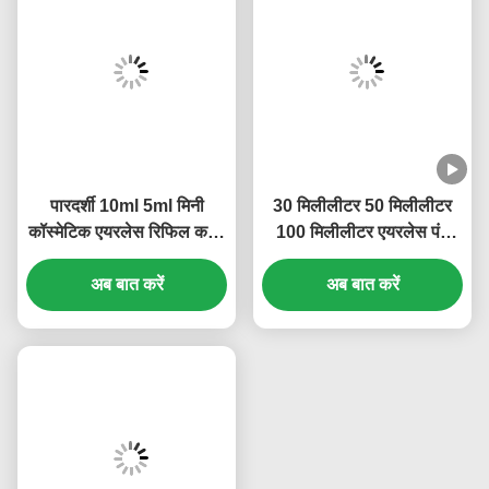
पारदर्शी 10ml 5ml मिनी
30 मिलीलीटर 50 मिलीलीटर
कॉस्मेटिक एयरलेस रिफिल करने
100 मिलीलीटर एयरलेस पंप
योग्य पंप बोतल OEM ब्रांड
बोतल कस्टम लोगो लीक प्रूफ
(MC-229)
अब बात करें
कंस्ट्रक्शन (MC-233)
अब बात करें