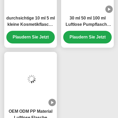
durchsichtige 10 ml 5 ml
30 ml 50 ml 100 ml
kleine Kosmetikflasche
Luftlose Pumpflasche
mit Luftloser
Custom Logo
Nachfüllpumpe OEM-
Plaudern Sie Jetzt
Plaudern Sie Jetzt
Lecksicher
Marke (MC-229)
Konstruktion (MC-233)
OEM ODM PP Material
Luftlose Flasche