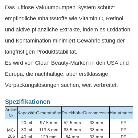
Das luftlose Vakuumpumpen-System schützt
empfindliche Inhaltsstoffe wie Vitamin C, Retinol
und aktive pflanzliche Extrakte, indem es Oxidation
und Kontamination minimiert.Gewährleistung der
langfristigen Produktstabilität.
Es wird von Clean Beauty-Marken in den USA und
Europa, die nachhaltige, aber erstklassige
Verpackungslösungen suchen, weit verbreitet.
Spezifikationen
Artikel
Kapazität
Gesamthöhe
Druckhöhe
Durchmesser
Hauptmaterial
Nr.
20 ml
97.5 mm
52.5 mm
33 mm
PP
30 ml
113.5 mm
68.5 mm
33 mm
PP
MC-
286
40 ml
129 mm
84 mm
33 mm
PP