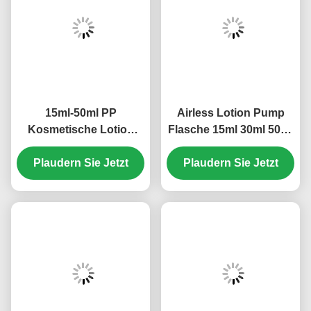
15ml-50ml PP
Airless Lotion Pump
Kosmetische Lotion
Flasche 15ml 30ml 50ml
Flaschen Airless Leere
80ml 100ml 120ml
Pumpflaschen Multi
Plaudern Sie Jetzt
Siebdruck (MC-230)
Plaudern Sie Jetzt
Größe (MC-243)