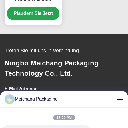
Kosmetische
Verpackung 20 ml 30 ml
Plaudern Sie Jetzt
Volumen (MC-214)
Treten Sie mit uns in Verbindung
Ningbo Meichang Packaging
Technology Co., Ltd.
E-Mail-Adresse
Meichang Packaging
meichang1@mcpackaging.cn
12:20 PM
Unsere Adresse