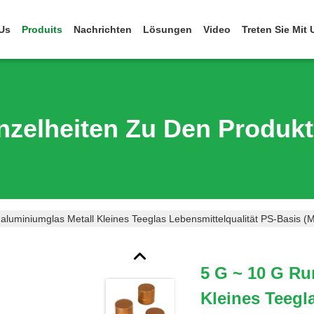
Us
Produits
Nachrichten
Lösungen
Video
Treten Sie Mit
nzelheiten Zu Den Produk
luminiumglas Metall Kleines Teeglas Lebensmittelqualität PS-Basis (
5 G ~ 10 G Ru
Kleines Teegl