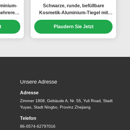
minium-
Schwarze, runde, befüllbare
mehreren
Kosmetik-Aluminium-Tiegel mit
ika und
Schraubverschlüssen (MC-803)
01)
t
Plaudern Sie Jetzt
Unsere Adresse
Adresse
Zimmer 1808, Gebäude A, Nr. 55, Yuli Road, Stadt
Yuyao, Stadt Ningbo, Provinz Zhejiang
Telefon
86-0574-62797016