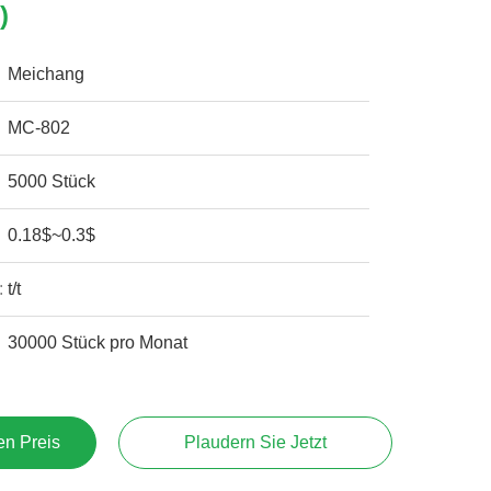
)
Meichang
MC-802
5000 Stück
0.18$~0.3$
:
t/t
30000 Stück pro Monat
en Preis
Plaudern Sie Jetzt