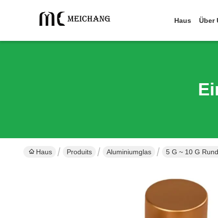
Haus
Über 
Ei
Haus
Produits
Aluminiumglas
5 G ~ 10 G Runda