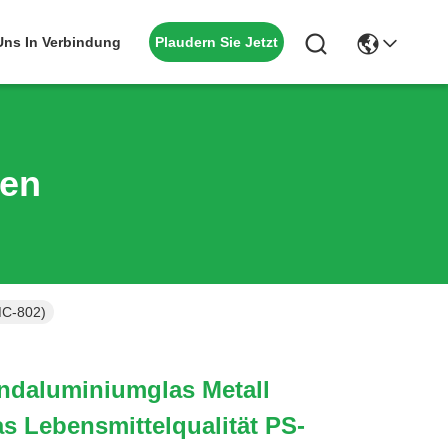
Plaudern Sie Jetzt
 Uns In Verbindung
ten
MC-802)
ndaluminiumglas Metall
as Lebensmittelqualität PS-