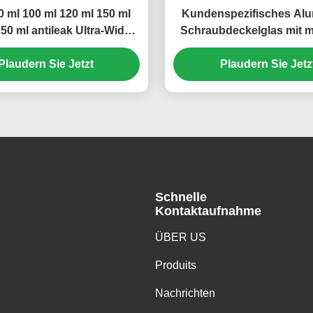
0 ml 100 ml 120 ml 150 ml
Kundenspezifisches Alu
50 ml antileak Ultra-Wide-
Schraubdeckelglas mit 
 Aluminium-Sprayflasche
Kapazitäten für Kosmet
Plaudern Sie Jetzt
Lebensmittel (MC-8
Plaudern Sie Jetz
Schnelle
Kontaktaufnahme
ÜBER US
Produits
Nachrichten