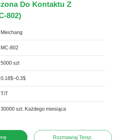
czona Do Kontaktu Z
C-802)
Meichang
MC-802
5000 szt
0.18$~0.3$
T/T
30000 szt. Każdego miesiąca
enę
Rozmawiaj Teraz.