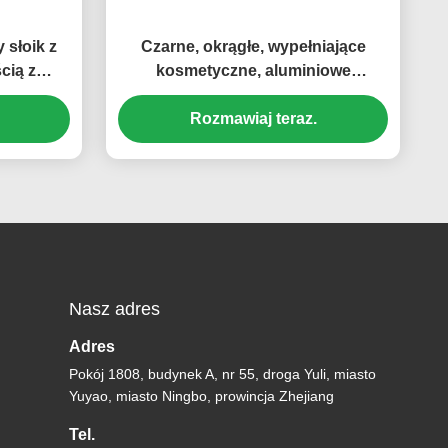
 słoik z
Czarne, okrągłe, wypełniające
cią z
kosmetyczne, aluminiowe
ków i
pojemniki na słoiki z nakrętkami
)
śrubowymi ((MC-803)
Rozmawiaj teraz.
Nasz adres
Adres
Pokój 1808, budynek A, nr 55, droga Yuli, miasto
Yuyao, miasto Ningbo, prowincja Zhejiang
Tel.