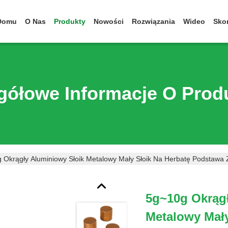
Domu
O Nas
Produkty
Nowości
Rozwiązania
Wideo
Skon
gółowe Informacje O Prod
 Okrągły Aluminiowy Słoik Metalowy Mały Słoik Na Herbatę Podstawa
5g~10g Okrąg
Metalowy Mały