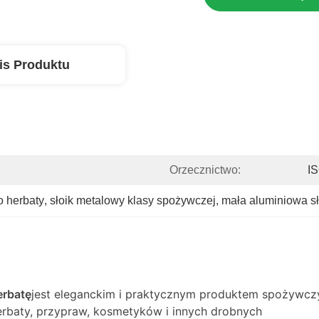
is Produktu
Orzecznictwo:
I
o herbaty
, 
słoik metalowy klasy spożywczej
, 
mała aluminiowa s
erbatę
jest eleganckim i praktycznym produktem spożywc
erbaty, przypraw, kosmetyków i innych drobnych