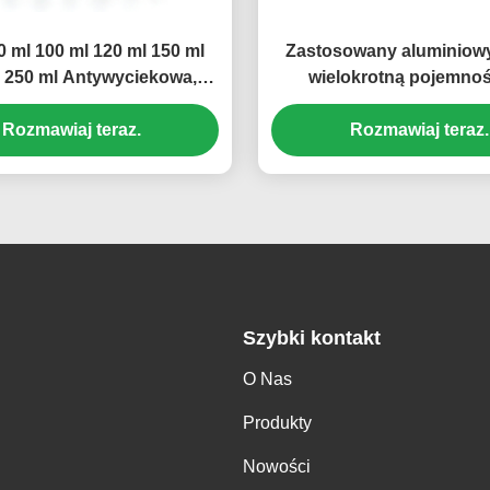
0 ml 100 ml 120 ml 150 ml
Zastosowany aluminiowy
 250 ml Antywyciekowa,
wielokrotną pojemnoś
szerokokątna aluminiowa
muszelką do kosmety
a z rozpylaczem – wiele
Rozmawiaj teraz.
żywności (MC-801
Rozmawiaj teraz.
ści, całkowicie blokująca
 butelka z drobną mgiełką
(MC-804)
Szybki kontakt
O Nas
Produkty
Nowości