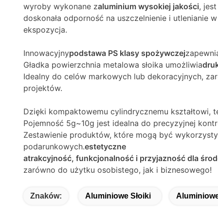
wyroby wykonane z
aluminium wysokiej jakości
, jes
doskonała odporność na uszczelnienie i utlenianie w
ekspozycja.
Innowacyjny
podstawa PS klasy spożywczej
zapewnia
Gładka powierzchnia metalowa słoika umożliwia
dru
Idealny do celów markowych lub dekoracyjnych, zaró
projektów.
Dzięki kompaktowemu cylindrycznemu kształtowi, te
Pojemność 5g~10g jest idealna do precyzyjnej kontro
Zestawienie produktów, które mogą być wykorzysty
podarunkowych.
estetyczne
atrakcyjność, funkcjonalność i przyjazność dla śro
zarówno do użytku osobistego, jak i biznesowego!
Znaków:
Aluminiowe Słoiki
Aluminiowe