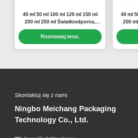
40 ml 50 ml 100 ml 120 ml 150 ml
40 ml 5
200 ml 250 ml Światłoodporna,
200 ml
przeciekająca aluminiowa butelka z
bardzo 
Rozmawiaj teraz.
muszelką
butelk
pojemno
światło
Skontaktuj się z nami
Ningbo Meichang Packaging
Technology Co., Ltd.