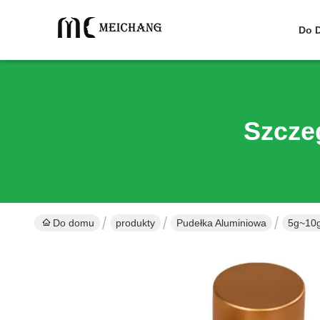
Do 
Szcze
Do domu
produkty
Pudełka Aluminiowa
5g~10g