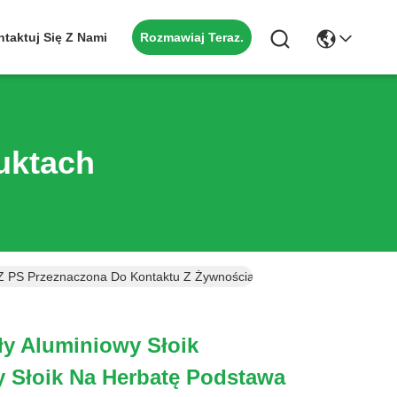
Rozmawiaj Teraz.
taktuj Się Z Nami
uktach
 Z PS Przeznaczona Do Kontaktu Z Żywnością (MC-802)
ły Aluminiowy Słoik
 Słoik Na Herbatę Podstawa