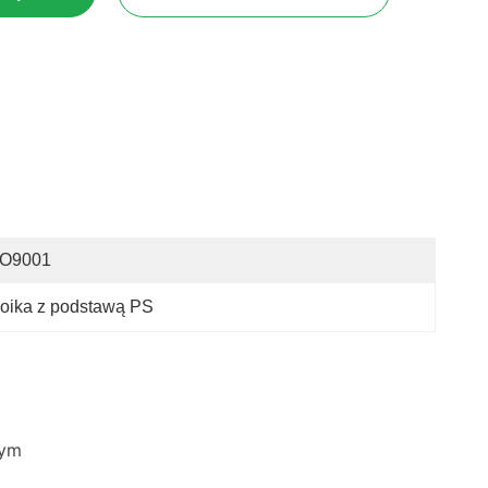
SO9001
łoika z podstawą PS
zym