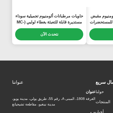
ومنيوم مقبض
حاويات مرطبانات ألومنيوم تجميلية سوداء
ة للمستحضرات
مستديرة قابلة للتعبئة بغطاء لولبي (MC-
803)
نتحدث الآن
ال سريع
عنواننا
حولنا
عنوان
الغرفة 1808، المبنى A، رقم 55، طريق يولي، مدينة يويو،
المنتجات
مدينة نينغبو، مقاطعة تشيجيانغ
أخبار