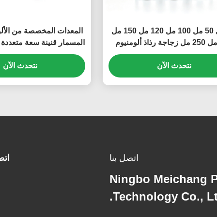
40 مل 50 مل 100 مل 120 مل 150 مل
المعدات المخصصة من الأل
200 مل 250 مل زجاجة رذاذ ألومنيوم
المسمار قنينة سعة متعدد
ة واسعة للغاية ومضادة للتسرب -
التجميلية الغذائية (MC-801)
نتحدث الآن
ددة، زجاجة رذاذ رذاذ دقيقة مانعة
نتحدث الآن
للضوء بالكامل (MC-804)
اتصل بنا
اتص
Ningbo Meichang 
Technology Co., Lt