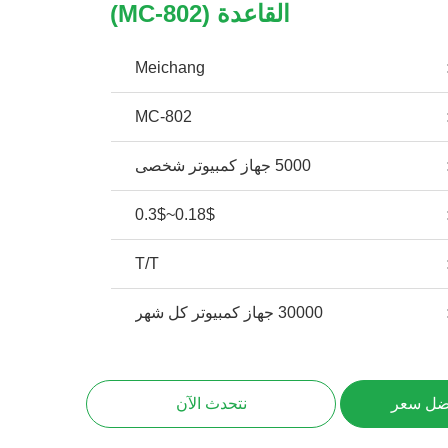
القاعدة (MC-802)
Meichang
MC-802
5000 جهاز كمبيوتر شخصى
0.18$~0.3$
T/T
30000 جهاز كمبيوتر كل شهر
ضل سعر
نتحدث الآن