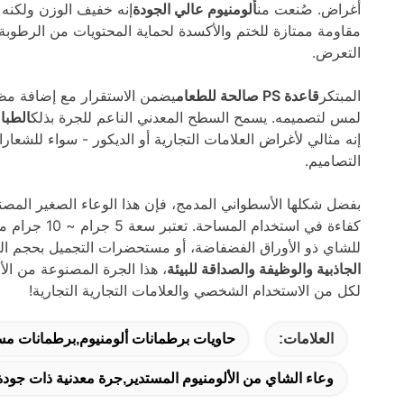
أغراض. صُنعت من
ألومنيوم عالي الجودة
إنه خفيف الوزن ولكنه 
مقاومة ممتازة للختم والأكسدة لحماية المحتويات من الرطوبة
التعرض.
المبتكر
قاعدة PS صالحة للطعام
يضمن الاستقرار مع إضافة مظه
لمس لتصميمه. يسمح السطح المعدني الناعم للجرة بذلك
الطبا
إنه مثالي لأغراض العلامات التجارية أو الديكور - سواء للشعارات
التصاميم.
بفضل شكلها الأسطواني المدمج، فإن هذا الوعاء الصغير المصن
كفاءة في استخدام المساحة. تعتبر سعة 5 جرام ~ 10 جرام مثالية للتحكم الدقيق في الأجزاء، سواء تم استخدامها
للشاي ذو الأوراق الفضفاضة، أو مستحضرات التجميل بحجم العينة،
الجاذبية والوظيفة والصداقة للبيئة
، هذا الجرة المصنوعة من الأ
لكل من الاستخدام الشخصي والعلامات التجارية التجارية!
العلامات:
حاويات برطمانات ألومنيوم,برطمانات مس
وعاء الشاي من الألومنيوم المستدير,جرة معدنية ذات جودة غ