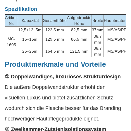
Spezifikation
Artikel-
Aufgedruckte
Kapazität
Gesamthöhe
Breite
Hauptmaterial
Nr.
Höhe
12,5+12..5ml
122,5 mm
82,5 mm
37mm
MS/AS/PP
36,7
MC-
15+15ml
129,5 mm
86,5 mm
MS/AS/PP
mm
1605
36,7
25+25ml
164,5 mm
121,5 mm
MS/AS/PP
mm
Produktmerkmale und Vorteile
① Doppelwandiges, luxuriöses Strukturdesign
Die äußere Doppelwandstruktur erhöht den
visuellen Luxus und bietet zusätzlichen Schutz,
wodurch sich die Flasche besser für das Branding
hochwertiger Hautpflegeprodukte eignet.
② Zweikammer-Zutatenisolationssystem