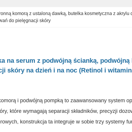
ronną komorą z ustaloną dawką
, 
butelka kosmetyczna z akrylu 
ań do pielęgnacji skóry
ka na serum z podwójną ścianką, podwójną
i skóry na dzień i na noc (Retinol i witamin
 komorą i podwójną pompką to zaawansowany system o
y, które wymagają separacji składników, precyzji dozow
owych, konstrukcja ta integruje w sobie trzy systemy fu