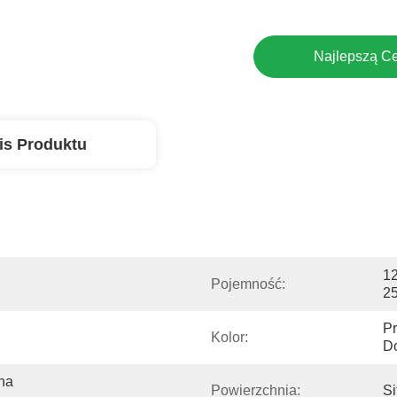
Najlepszą C
is Produktu
12
Pojemność:
2
Pr
Kolor:
D
na 
Powierzchnia:
Si