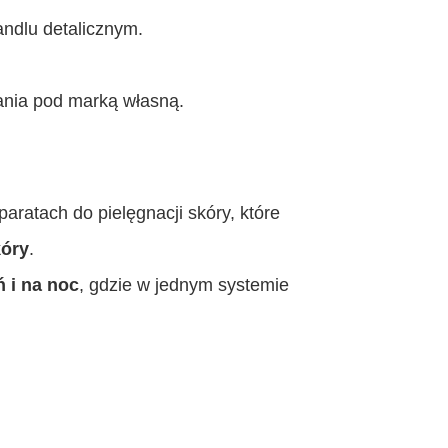
ndlu detalicznym.
ania pod marką własną.
ratach do pielęgnacji skóry, które
kóry
.
 i na noc
, gdzie w jednym systemie