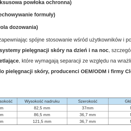
luksusowa powłoka ochronna)
zechowywanie formuły)
ola dozowania)
 zapewniając spójne stosowanie wśród użytkowników i p
systemy pielęgnacji skóry na dzień i na noc
, szczegó
etlające
, które wymagają separacji ze względu na wrażliw
o pielęgnacji skóry, producenci OEM/ODM i firmy Cl
ysokość
Wysokość nadruku
Szerokość
Głó
mm
82,5 mm
37mm
mm
86,5 mm
36,7 mm
mm
121,5 mm
36,7 mm