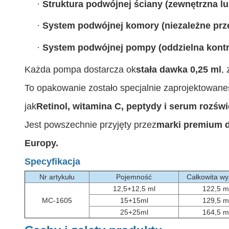
·
Struktura podwójnej ściany (zewnętrzna 
·
System podwójnej komory (niezależne pr
·
System podwójnej pompy (oddzielna kontr
Każda pompa dostarcza ok
stała dawka 0,25 ml
,
To opakowanie zostało specjalnie zaprojektowane
jak
Retinol, witamina C, peptydy i serum rozświ
Jest powszechnie przyjęty przez
marki premium d
Europy.
Specyfikacja
Nr artykułu
Pojemność
Całkowita w
12,5+12,5 ml
122,5 
MC-1605
15+15ml
129,5 
25+25ml
164,5 