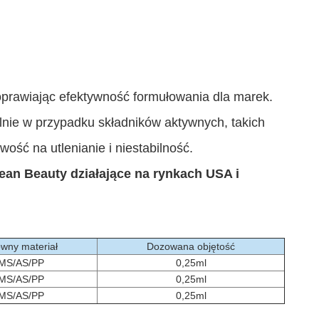
oprawiając efektywność formułowania dla marek.
lnie w przypadku składników aktywnych, takich
ość na utlenianie i niestabilność.
ean Beauty działające na rynkach USA i
wny materiał
Dozowana objętość
MS/AS/PP
0,25ml
MS/AS/PP
0,25ml
MS/AS/PP
0,25ml