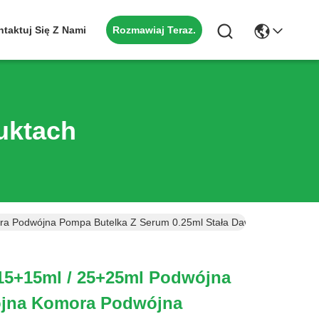
Rozmawiaj Teraz.
taktuj Się Z Nami
uktach
a Podwójna Pompa Butelka Z Serum 0.25ml Stała Dawka Do Opakowań 
 15+15ml / 25+25ml Podwójna
ójna Komora Podwójna