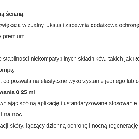
ną ścianą
większa wizualny luksus i zapewnia dodatkową ochronę, 
y premium.
abilności niekompatybilnych składników, takich jak Reti
pompą
 co pozwala na elastyczne wykorzystanie jednego lub o
wania 0,25 ml
iając spójną aplikację i ustandaryzowane stosowanie p
 i na noc
ji skóry, łączący dzienną ochronę i nocną regenerację