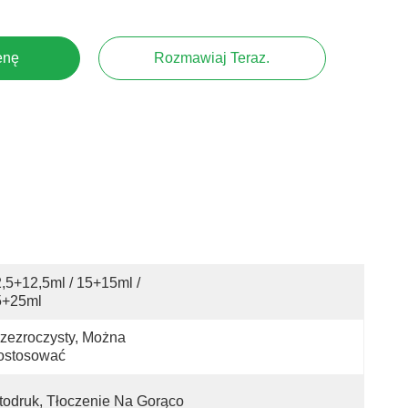
enę
Rozmawiaj Teraz.
,5+12,5ml / 15+15ml / 
5+25ml
zezroczysty, Można 
ostosować
todruk, Tłoczenie Na Gorąco