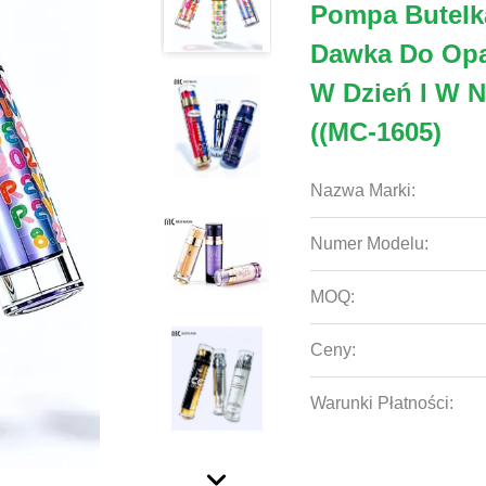
Pompa Butelka
Dawka Do Opa
W Dzień I W N
((MC-1605)
Nazwa Marki:
Numer Modelu:
MOQ:
Ceny:
Warunki Płatności: