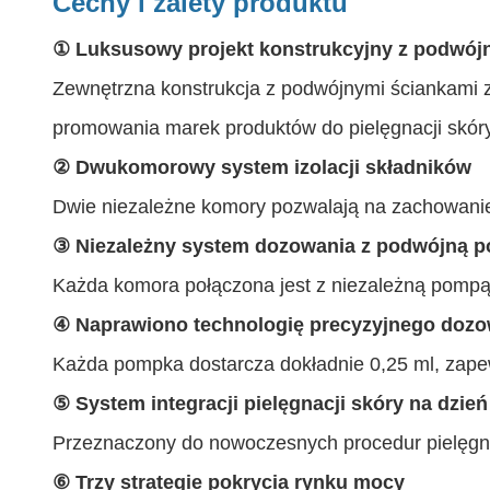
Cechy i zalety produktu
① Luksusowy projekt konstrukcyjny z podwój
Zewnętrzna konstrukcja z podwójnymi ściankami z
promowania marek produktów do pielęgnacji skór
② Dwukomorowy system izolacji składników
Dwie niezależne komory pozwalają na zachowanie st
③ Niezależny system dozowania z podwójną 
Każda komora połączona jest z niezależną pompą,
④ Naprawiono technologię precyzyjnego dozo
Każda pompka dostarcza dokładnie 0,25 ml, zapewn
⑤ System integracji pielęgnacji skóry na dzień
Przeznaczony do nowoczesnych procedur pielęgnac
⑥ Trzy strategie pokrycia rynku mocy