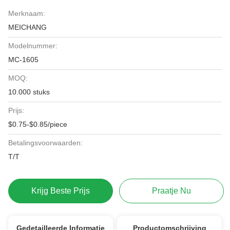
Merknaam:
MEICHANG
Modelnummer:
MC-1605
MOQ:
10.000 stuks
Prijs:
$0.75-$0.85/piece
Betalingsvoorwaarden:
T/T
Krijg Beste Prijs
Praatje Nu
Gedetailleerde Informatie
Productomschrijving