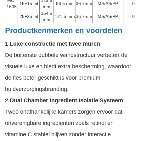
MC-
129.5
15+15 ml
86.5 mm
36.7mm
MS/AS/PP
0.25
1605
mm
164.5
25+25 ml
121.5 mm
36.7mm
MS/AS/PP
0.25
mm
Productkenmerken en voordelen
1 Luxe-constructie met twee muren
De buitenste dubbele wandstructuur verbetert de
visuele luxe en biedt extra bescherming, waardoor
de fles beter geschikt is voor premium
huidverzorgingsbranding.
2 Dual Chamber Ingredient Isolatie Systeem
Twee onafhankelijke kamers zorgen ervoor dat
onverenigbare ingrediënten zoals retinol en
vitamine C stabiel blijven zonder interactie.