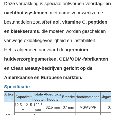
Deze verpakking is speciaal ontworpen voor
dag- en
nachthuissystemen
, met name voor werkzame
bestanddelen zoals
Retinol, vitamine C, peptiden
en bleekserums
, die moeten worden gescheiden
vanwege oxidatiegevoeligheid en instabiliteit.
Het is algemeen aanvaard door
premium
huidverzorgingsmerken, OEM/ODM-fabrikanten
en Clean Beauty-bedrijven gericht op de
Amerikaanse en Europese markten.
Specificatie
Artikel
Totale
Afgedrukte
Capaciteit
Breedte
Hoofdmateriaal
Uitgave
nr.
hoogte
hoogte
12.5+12..5
122.5
82.5 mm
37 mm
MS/AS/PP
0.25
ml
mm