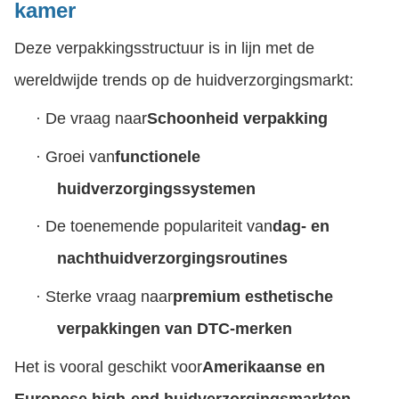
kamer
Deze verpakkingsstructuur is in lijn met de
wereldwijde trends op de huidverzorgingsmarkt:
·
De vraag naar
Schoonheid verpakking
·
Groei van
functionele
huidverzorgingssystemen
·
De toenemende populariteit van
dag- en
nachthuidverzorgingsroutines
·
Sterke vraag naar
premium esthetische
verpakkingen van DTC-merken
Het is vooral geschikt voor
Amerikaanse en
Europese high-end huidverzorgingsmarkten
,