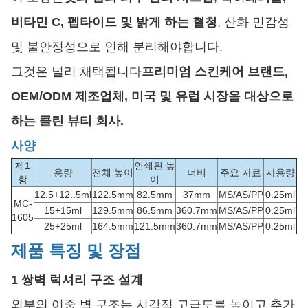
비타민 C, 펩타이드 및 밝게 하는 혈청
, 산화 민감성
및 불안정성으로 인해 분리해야합니다.
그것은 널리 채택됩니다
프리미엄 스킨케어 브랜드,
OEM/ODM 제조업체, 미국 및 유럽 시장을 대상으로
하는 클린 뷰티 회사.
사양
제1
인쇄된 높
용량
전체 높이
너비
주요 자료
사용량
항
이
12.5+12..5ml
122.5mm
82.5mm
37mm
MS/AS/PP
0.25ml
MC-
15+15ml
129.5mm
86.5mm
360.7mm
MS/AS/PP
0.25ml
1605
25+25ml
164.5mm
121.5mm
360.7mm
MS/AS/PP
0.25ml
제품 특징 및 장점
1 쌍벽 럭셔리 구조 설계
외부의 이중 벽 구조는 시각적 고급도를 높이고 추가