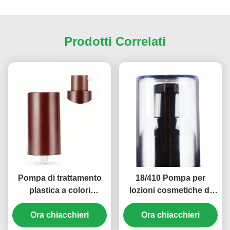
Prodotti Correlati
Pompa di trattamento
18/410 Pompa per
plastica a colori
lozioni cosmetiche di
personalizzata Pompa
plastica riciclabile a
cosmetica a vite in PP
Ora chiacchieri
prova di bambini (MC-
Ora chiacchieri
18/410 (MC-125)
121)