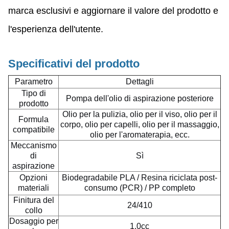
marca esclusivi e aggiornare il valore del prodotto e
l'esperienza dell'utente.
Specificativi del prodotto
Parametro
Dettagli
Tipo di
Pompa dell'olio di aspirazione posteriore
prodotto
Olio per la pulizia, olio per il viso, olio per il
Formula
corpo, olio per capelli, olio per il massaggio,
compatibile
olio per l'aromaterapia, ecc.
Meccanismo
di
Sì
aspirazione
Opzioni
Biodegradabile PLA / Resina riciclata post-
materiali
consumo (PCR) / PP completo
Finitura del
24/410
collo
Dosaggio per
1.0cc