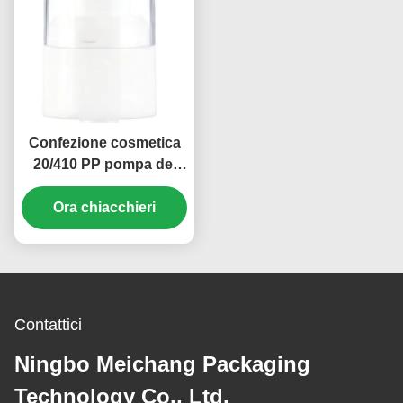
Confezione cosmetica
20/410 PP pompa del
siero pompe spray
dispenser pompe OEM
Ora chiacchieri
(MC-135)
Contattici
Ningbo Meichang Packaging
Technology Co., Ltd.