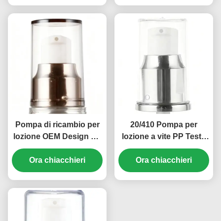
Pompa di ricambio per
20/410 Pompa per
lozione OEM Design PP
lozione a vite PP Testa
20/410 Pompa di
pompa emulsione 0.2 ml
trattamento in plastica
Ora chiacchieri
Discarica (MC-129)
Ora chiacchieri
0,2 ml (MC-131)