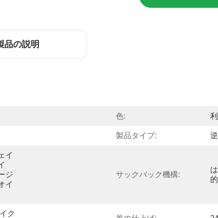
製品の説明
色:
利
製品タイプ:
逆
ェイ
イ
は
ージ
サックバック機構:
的
オイ
サイク