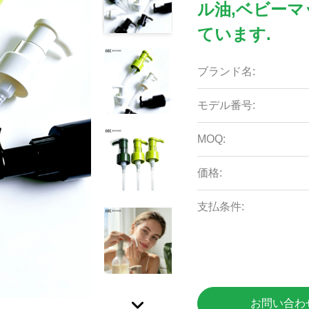
ル油,ベビー
ています.
ブランド名:
モデル番号:
MOQ:
価格:
支払条件:
お問い合わ