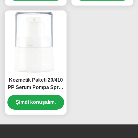
(MC-131)
Kozmetik Paketi 20/410
PP Serum Pompa Spray
Dispenser Pompalar
Şimdi konuşalım.
OEM (MC-135)