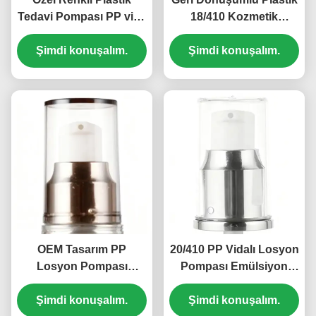
Tedavi Pompası PP vida
18/410 Kozmetik
kozmetik pompası
Losyon Pompası Çocuk
Şimdi konuşalım.
18/410 (MC-125)
Korumalı (MC-121)
Şimdi konuşalım.
OEM Tasarım PP
20/410 PP Vidalı Losyon
Losyon Pompası
Pompası Emülsiyon
Değişimi 20/410 Plastik
Pompa Kafası 0.2ml
Tedavi Pompası 0.2ml
Şimdi konuşalım.
Boşaltım Hızı (MC-129)
Şimdi konuşalım.