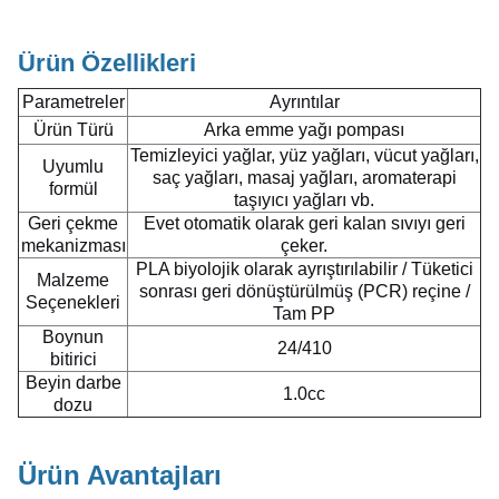
Ürün Özellikleri
Parametreler
Ayrıntılar
Ürün Türü
Arka emme yağı pompası
Temizleyici yağlar, yüz yağları, vücut yağları,
Uyumlu
saç yağları, masaj yağları, aromaterapi
formül
taşıyıcı yağları vb.
Geri çekme
Evet otomatik olarak geri kalan sıvıyı geri
mekanizması
çeker.
PLA biyolojik olarak ayrıştırılabilir / Tüketici
Malzeme
sonrası geri dönüştürülmüş (PCR) reçine /
Seçenekleri
Tam PP
Boynun
24/410
bitirici
Beyin darbe
1.0cc
dozu
Ürün Avantajları