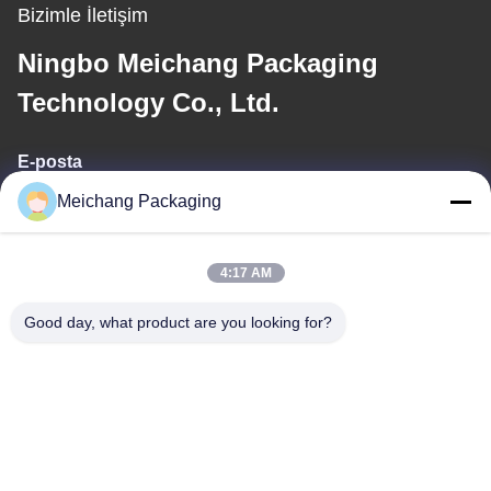
Bizimle İletişim
Ningbo Meichang Packaging
Technology Co., Ltd.
E-posta
Meichang Packaging
meichang1@mcpackaging.cn
4:17 AM
Adresimiz
Good day, what product are you looking for?
Adres
1808 No'lu Oda, A Bina, 55 Numaralı Yuli Yolu, Yuyao Şehri,
Ningbo Şehri, Zhejiang Eyaleti
Tel
0086-574-62797016