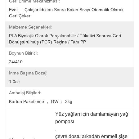
Geri Emme Mekanizması:
Evet — Çalıştırıldıktan Sonra Kalan Sıvıyı Otomatik Olarak 
Geri Çeker
Malzeme Seçenekleri:
PLA Biyolojik Olarak Parçalanabilir / Tüketici Sonrası Geri 
Dönüştürülmüş (PCR) Reçine / Tam PP
Boynun Bitirici:
24/410
İnme Başına Dozaj:
1.0cc
Ambalaj Bilgileri:
Karton Paketleme ， GW ： 3kg
Yüz yağları için damlamayan yağ 
pompası
, 
çevre dostu arkadan emmeli şişe 