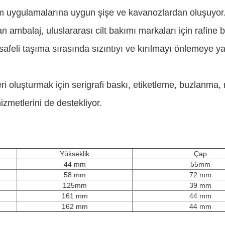
 ​​uygulamalarına uygun şişe ve kavanozlardan oluşuyor
ambalaj, uluslararası cilt bakımı markaları için rafine 
safeli taşıma sırasında sızıntıyı ve kırılmayı önlemeye ya
i oluşturmak için serigrafi baskı, etiketleme, buzlanm
zmetlerini de destekliyor.
Yükseklik
Çap
44 mm
55mm
58 mm
72 mm
125mm
39 mm
161 mm
44 mm
162 mm
44 mm