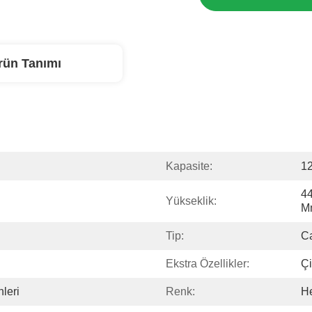
rün Tanımı
Kapasite:
1
44
Yükseklik:
M
Tip:
Ca
Ekstra Özellikler:
Çi
leri
Renk:
He