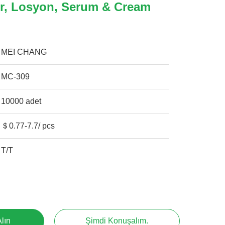
er, Losyon, Serum & Cream
MEI CHANG
MC-309
10000 adet
＄0.77-7.7/ pcs
T/T
Alın
Şimdi Konuşalım.