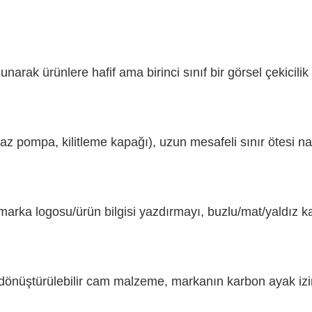
narak ürünlere hafif ama birinci sınıf bir görsel çekicilik
z pompa, kilitleme kapağı), uzun mesafeli sınır ötesi nakl
i, marka logosu/ürün bilgisi yazdırmayı, buzlu/mat/yaldız 
dönüştürülebilir cam malzeme, markanın karbon ayak izini