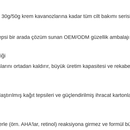
30g/50g krem ​​kavanozlarına kadar tüm cilt bakımı serisi
hepsi bir arada çözüm sunan OEM/ODM güzellik ambalajı
iği
arını ortadan kaldırır, büyük üretim kapasitesi ve rekabetç
ştırılmış kağıt tepsileri ve güçlendirilmiş ihracat kartonla
nlerle (örn. AHA'lar, retinol) reaksiyona girmez ve formül 