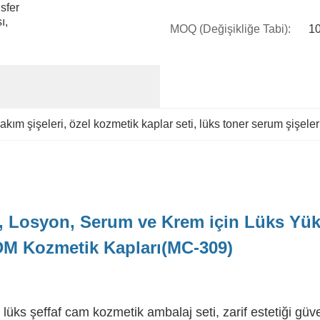
sfer 
, 
MOQ (Değişikliğe Tabi):
10
 
akım şişeleri
, 
özel kozmetik kaplar seti
, 
lüks toner serum şişeler
Losyon, Serum ve Krem için Lüks Yüks
DM Kozmetik Kapları(MC-309)
u lüks şeffaf cam kozmetik ambalaj seti, zarif estetiği güve