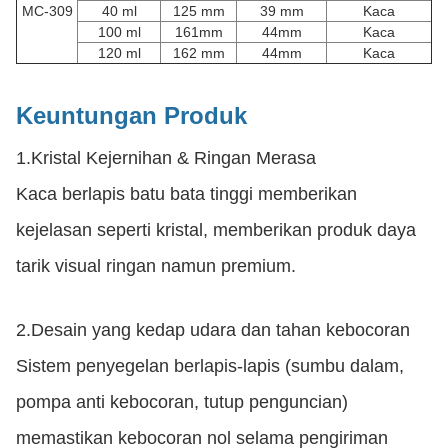
MC-309
40 ml
125 mm
39 mm
Kaca
100 ml
161mm
44mm
Kaca
120 ml
162 mm
44mm
Kaca
Keuntungan Produk
1.
Kristal Kejernihan & Ringan Merasa
Kaca berlapis batu bata tinggi memberikan
kejelasan seperti kristal, memberikan produk daya
tarik visual ringan namun premium.
2.
Desain yang kedap udara dan tahan kebocoran
Sistem penyegelan berlapis-lapis (sumbu dalam,
pompa anti kebocoran, tutup penguncian)
memastikan kebocoran nol selama pengiriman