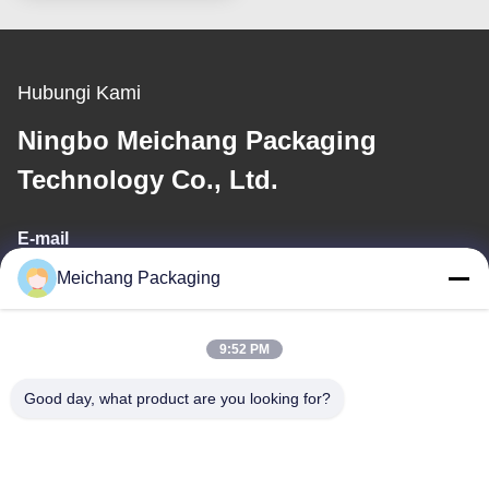
Hubungi Kami
Ningbo Meichang Packaging
Technology Co., Ltd.
E-mail
Meichang Packaging
meichang1@mcpackaging.cn
9:52 PM
Alamat Kami
Good day, what product are you looking for?
Alamat
Kamar 1808, Gedung A, No. 55, Jalan Yuli, Kota Yuyao, Kota
Ningbo, Provinsi Zhejiang