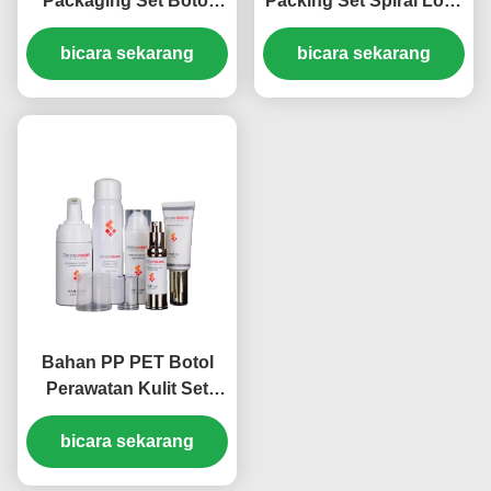
Packaging Set Botol
Packing Set Spiral Lock
10g 15g 30g 50g 30ml
30ml 50ml 100ml 30g
50ml 100ml (MC-305)
bicara sekarang
bicara sekarang
50g (MC-304)
Bahan PP PET Botol
Perawatan Kulit Set
Kombinasi 15ml 30ml
50ml 100ml (MC-302)
bicara sekarang