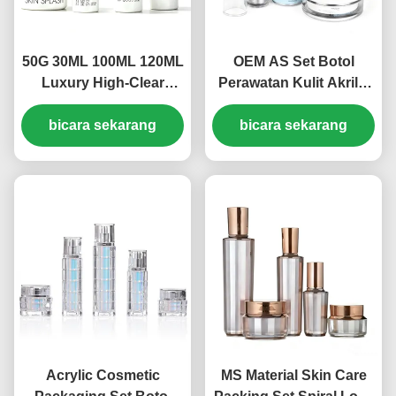
50G 30ML 100ML 120ML
OEM AS Set Botol
Luxury High-Clear
Perawatan Kulit Akrilik
Leakproof Glass
30ml 50ml 100ml Set
Skincare Packaging Set
bicara sekarang
Botol Kosmetik (MC-
bicara sekarang
untuk Toner, Lotion,
301)
Serum & Cream
OEM/ODM Produsen
Kemasan Kosmetik
Acrylic Cosmetic
MS Material Skin Care