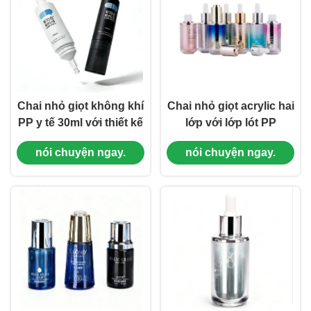
Chai nhỏ giọt không khí
Chai nhỏ giọt acrylic hai
PP y tế 30ml với thiết kế
lớp với lớp lót PP
khóa tươi cho huyết
30ml/45ml Chống rò rỉ
nói chuyện ngay.
nói chuyện ngay.
thanh và chăm sóc da
cho Chăm sóc da