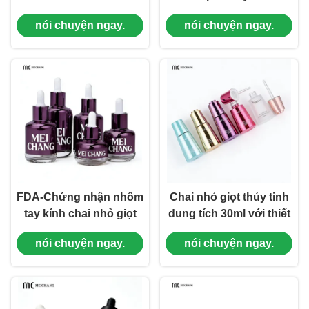
Dropper Bottle for
Thick-Wall Leak-Proof
nói chuyện ngay.
nói chuyện ngay.
Barrier Repair Serum
Dropper Bottle ((MC-
((MC-617)
616)
FDA-Chứng nhận nhôm
Chai nhỏ giọt thủy tinh
tay kính chai nhỏ giọt
dung tích 30ml với thiết
tùy chỉnh cho dịch bột
kế mở khóa xoay và cấu
nói chuyện ngay.
nói chuyện ngay.
& dầu chăm sóc da
trúc niêm phong cao
trong 10ml đến 60ml
cấp cho chăm sóc da
kích thước
cao cấp