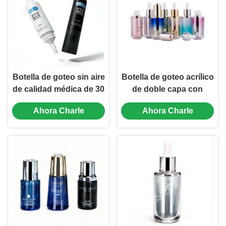
ml a 60 ml
Botella de goteo sin aire
Botella de goteo acrílico
de calidad médica de 30
de doble capa con
ml con diseño de
revestimiento interior de
Ahora Charle
Ahora Charle
bloqueo de frescura
PP de 30 ml/45 ml a
para suero y cuidado de
prueba de fugas para el
la piel
cuidado de la piel