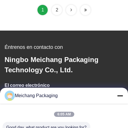
606)
1
2
Éntrenos en contacto con
Ningbo Meichang Packaging
Technology Co., Ltd.
El correo electrónico
Meichang Packaging
meichang1@mcpackaging.cn
6:05 AM
Nuestra dirección
Good day, what product are you looking for?