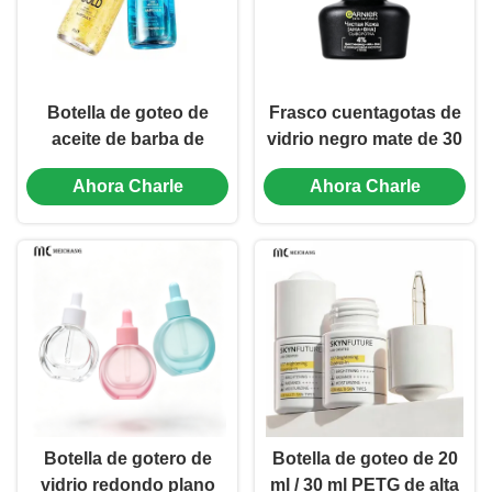
Botella de goteo de
Frasco cuentagotas de
aceite de barba de
vidrio negro mate de 30
vidrio transparente de
ml con tapa
Ahora Charle
Ahora Charle
pared gruesa de 100 ml
cuentagotas CR a
con pipeta de aluminio
prueba de niños para
tinturas de CBD y
extractos de hierbas
(MC-618)
Botella de gotero de
Botella de goteo de 20
vidrio redondo plano
ml / 30 ml PETG de alta