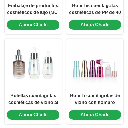
Embalaje de productos
Botellas cuentagotas
cosméticos de lujo (MC-
cosméticas de PP de 40
602)
ml para sueros y aceites
Ahora Charle
Ahora Charle
esenciales, embalaje de
lujo (MC-601)
Botellas cuentagotas
Botella cuentagotas de
cosméticas de vidrio al
vidrio con hombro
por mayor de 30 ml y 50
inclinado de 30 ml para
Ahora Charle
Ahora Charle
ml, botellas pequeñas
envasado de
de aceite esencial (MC-
cosméticos