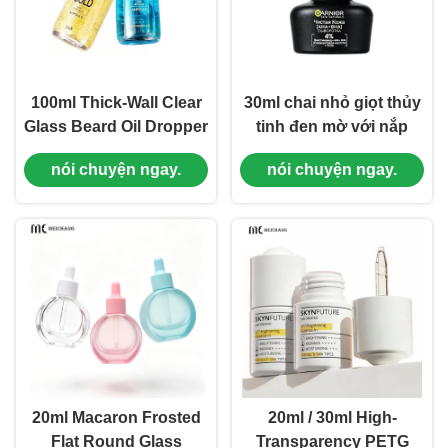
100ml Thick-Wall Clear
30ml chai nhỏ giọt thủy
Glass Beard Oil Dropper
tinh đen mờ với nắp
Bottle with Aluminum
nhỏ giọt chống trẻ em
nói chuyện ngay.
nói chuyện ngay.
Pipette ¢ Bao bì dầu râu
CR cho CBD Tinctures
tùy chỉnh ((MC-619)
& Herbal Extracts ((MC-
618)
20ml Macaron Frosted
20ml / 30ml High-
Flat Round Glass
Transparency PETG