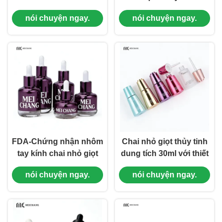
Dropper Bottle for
Thick-Wall Leak-Proof
nói chuyện ngay.
nói chuyện ngay.
Barrier Repair Serum
Dropper Bottle ((MC-
((MC-617)
616)
FDA-Chứng nhận nhôm
Chai nhỏ giọt thủy tinh
tay kính chai nhỏ giọt
dung tích 30ml với thiết
tùy chỉnh cho dịch bột
kế mở khóa xoay và cấu
nói chuyện ngay.
nói chuyện ngay.
& dầu chăm sóc da
trúc niêm phong cao
trong 10ml đến 60ml
cấp cho chăm sóc da
kích thước
cao cấp