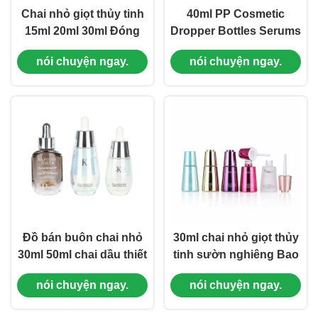
Chai nhỏ giọt thủy tinh
40ml PP Cosmetic
15ml 20ml 30ml Đóng
Dropper Bottles Serums
gói mỹ phẩm cao cấp
Essential Oils Bao bì
nói chuyện ngay.
nói chuyện ngay.
(MC-602)
sang trọng (MC-601)
Đồ bán buôn chai nhỏ
30ml chai nhỏ giọt thủy
30ml 50ml chai dầu thiết
tinh sườn nghiêng Bao
yếu nhỏ (MC-606)
bì mỹ phẩm
nói chuyện ngay.
nói chuyện ngay.