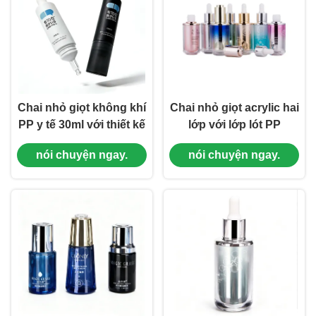
Chai nhỏ giọt không khí
Chai nhỏ giọt acrylic hai
PP y tế 30ml với thiết kế
lớp với lớp lót PP
khóa tươi cho huyết
30ml/45ml Chống rò rỉ
nói chuyện ngay.
nói chuyện ngay.
thanh và chăm sóc da
cho Chăm sóc da