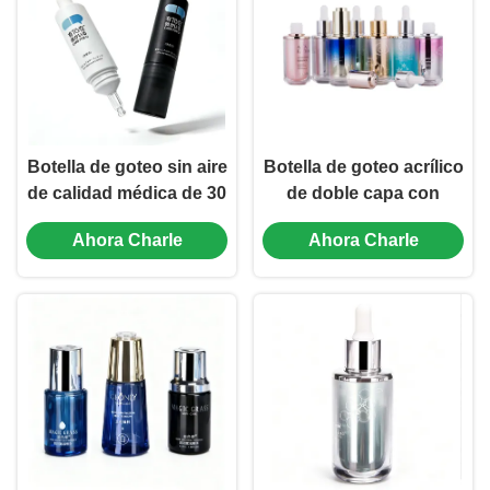
ml a 60 ml
Botella de goteo sin aire
Botella de goteo acrílico
de calidad médica de 30
de doble capa con
ml con diseño de
revestimiento interior de
Ahora Charle
Ahora Charle
bloqueo de frescura
PP de 30 ml/45 ml a
para suero y cuidado de
prueba de fugas para el
la piel
cuidado de la piel