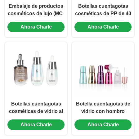
Embalaje de productos
Botellas cuentagotas
cosméticos de lujo (MC-
cosméticas de PP de 40
602)
ml para sueros y aceites
Ahora Charle
Ahora Charle
esenciales, embalaje de
lujo (MC-601)
Botellas cuentagotas
Botella cuentagotas de
cosméticas de vidrio al
vidrio con hombro
por mayor de 30 ml y 50
inclinado de 30 ml para
Ahora Charle
Ahora Charle
ml, botellas pequeñas
envasado de
de aceite esencial (MC-
cosméticos