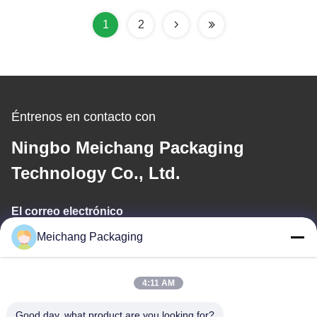
606)
1
2
Éntrenos en contacto con
Ningbo Meichang Packaging
Technology Co., Ltd.
El correo electrónico
Meichang Packaging
meichang1@mcpackaging.cn
4:11 AM
Nuestra dirección
Good day, what product are you looking for?