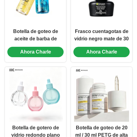
Botella de goteo de
Frasco cuentagotas de
aceite de barba de
vidrio negro mate de 30
vidrio transparente de
ml con tapa
Ahora Charle
Ahora Charle
pared gruesa de 100 ml
cuentagotas CR a
con pipeta de aluminio
prueba de niños para
tinturas de CBD y
extractos de hierbas
(MC-618)
Botella de gotero de
Botella de goteo de 20
vidrio redondo plano
ml / 30 ml PETG de alta