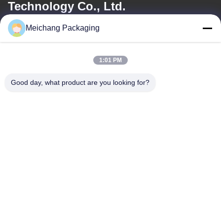
Technology Co., Ltd.
Meichang Packaging
이메일
meichang1@mcpackaging.cn
1:01 PM
Good day, what product are you looking for?
우리 주소
주소
1808실, 빌딩 A, 55번, 유일리 로드, 유야오 시, 닝보 시, 제주지역
Tel
0086-574-62797016