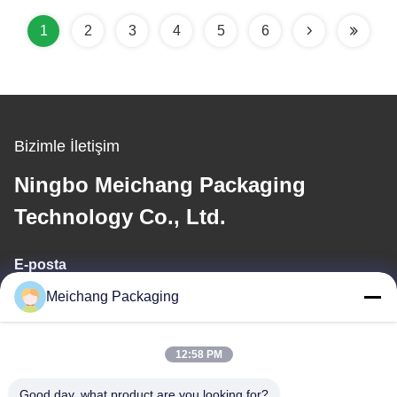
1
2
3
4
5
6
Bizimle İletişim
Ningbo Meichang Packaging
Technology Co., Ltd.
E-posta
Meichang Packaging
meichang1@mcpackaging.cn
12:58 PM
Adresimiz
Good day, what product are you looking for?