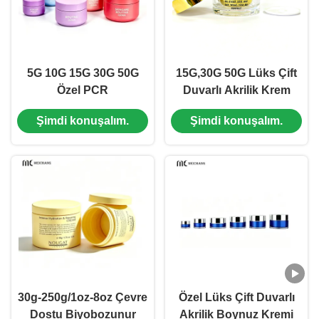
5G 10G 15G 30G 50G
15G,30G 50G Lüks Çift
Özel PCR
Duvarlı Akrilik Krem
Elektroplastrasyon çift
Kavanozu
Şimdi konuşalım.
Şimdi konuşalım.
katmanlı krem kavanozu
Nemlendiriciler ve Göz
Dopamin rengi deri
Kremleri için Özel Logo
bakım markaları için
Kozmetik Paketleme
kozmetik ambalaj ((MC-
((MC-515)
P-556)
30g-250g/1oz-8oz Çevre
Özel Lüks Çift Duvarlı
Dostu Biyobozunur
Akrilik Boynuz Kremi