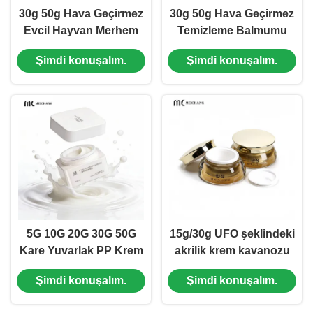
30g 50g Hava Geçirmez
30g 50g Hava Geçirmez
Evcil Hayvan Merhem
Temizleme Balmumu
Kavanozu Dahili Kaşıklı
Kavanozu Dahili Kaşıklı
Şimdi konuşalım.
Şimdi konuşalım.
AS + PP İç Krem Kabı
(MC-AS-552)
Yara İyileşmesi ve Cilt
Tedavisi İçin (MC-AS-
552-2)
5G 10G 20G 30G 50G
15g/30g UFO şeklindeki
Kare Yuvarlak PP Krem
akrilik krem kavanozu
Kavanozu Gıda Sınıfı
((MC-Y-546)
Şimdi konuşalım.
Şimdi konuşalım.
Kozmetik Ambalajı (MC-
P-547)