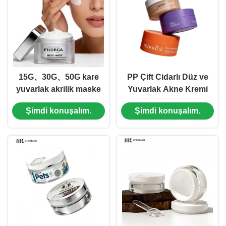
PETG Geri
(MC-P-550-1)
Dönüştürülebilir Kap
(MC-P-553)
15G、30G、50G kare
PP Çift Cidarlı Düz ve
yuvarlak akrilik maske
Yuvarlak Akne Kremi
kavanozu krem
Kavanozu – Hava
Şimdi konuşalım.
Şimdi konuşalım.
kavanozu (MC-541)
Geçirmez Tazelik,
Özelleştirilebilir ve
Çevre Dostu Ambalaj
(MC-P-544)