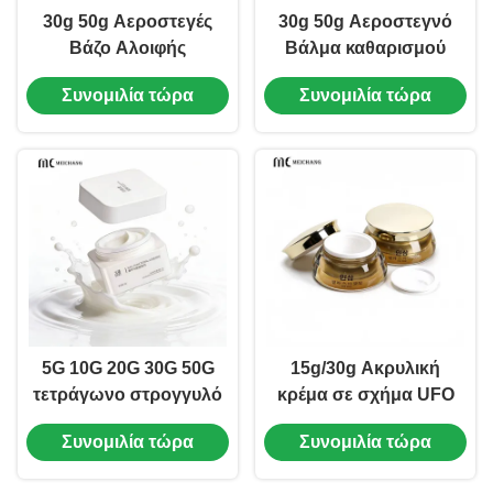
30g 50g Αεροστεγές
30g 50g Αεροστεγνό
Βάζο Αλοιφής
Βάλμα καθαρισμού
Κατοικιδίων με
βάζο με ενσωματωμένο
Συνομιλία τώρα
Συνομιλία τώρα
Ενσωματωμένο
κουτάλι ((MC-AS-552)
Κουταλάκι AS + PP
Εσωτερικό Δοχείο
Κρέμας για Επούλωση
Πληγών & Δερματική
Θεραπεία (MC-AS-552-
2)
5G 10G 20G 30G 50G
15g/30g Ακρυλική
τετράγωνο στρογγυλό
κρέμα σε σχήμα UFO
βάζο κρέμας PP για
(MC-Y-546)
Συνομιλία τώρα
Συνομιλία τώρα
καλλυντικά τροφίμων
(MC-P-547)