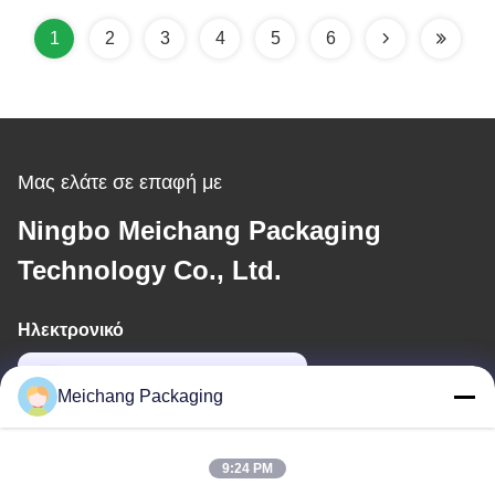
1
2
3
4
5
6
Μας ελάτε σε επαφή με
Ningbo Meichang Packaging
Technology Co., Ltd.
Ηλεκτρονικό
meichang1@mcpackaging.cn
Meichang Packaging
Η διεύθυνσή μας
9:24 PM