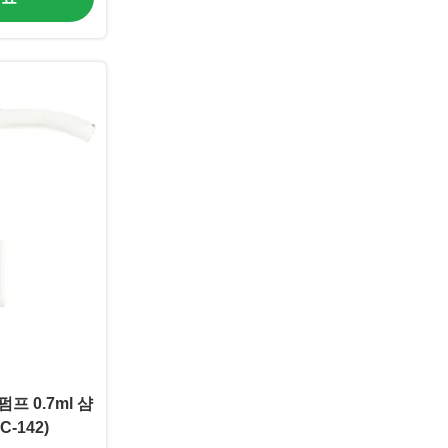
펌프 0.7ml 샴
-142)