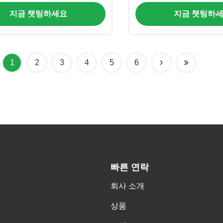
지금 챗팅하세요
지금 챗팅하
1
2
3
4
5
6
빠른 연락
회사 소개
상품