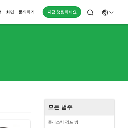
지금 챗팅하세요
책
화면
문의하기
모든 범주
플라스틱 펌프 병