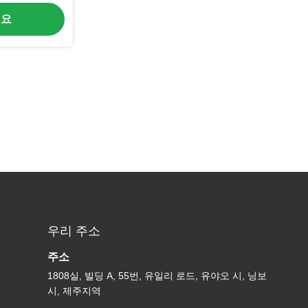
세요
우리 주소
주소
1808실, 빌딩 A, 55번, 유일리 로드, 유야오 시, 닝보
시, 제주지역