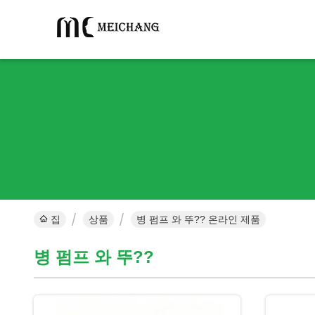
집
상품
병 펌프 와 뚜?? 온라인 제품
병 펌프 와 뚜??