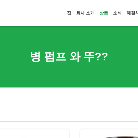
집
회사 소개
상품
소식
해결
병 펌프 와 뚜??