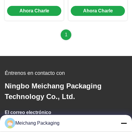
Screw Twist Top Screw
tornillo Top Caps
Ahora Charle
Ahora Charle
Cap (MC-L-160)
tapones de botellas de
plástico (MC-L-157)
1
Éntrenos en contacto con
Ningbo Meichang Packaging
Technology Co., Ltd.
El correo electrónico
Meichang Packaging
meichang1@mcpackaging.cn