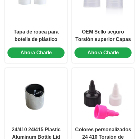
Tapa de rosca para
OEM Sello seguro
botella de plástico
Torsión superior Capas
20/410, tapa de rosca
de cabeza de tornillo de
Ahora Charle
Ahora Charle
giratoria, tapa de rosca
plástico 28/410
de 20 mm y 28 mm (MC-
Finalización del cuello
L-158)
(MC-L-159)
24/410 24/415 Plastic
Colores personalizados
Aluminum Bottle Lid
24 410 Torsión de